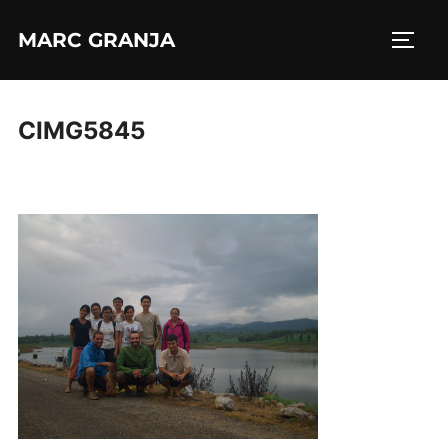
Saltar
MARC GRANJA
al
ALTE
contenido
CIMG5845