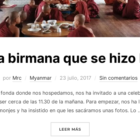
a birmana que se hizo 
Publicado
por
Mrc
Myanmar
23 julio, 2017
Sin comentarios
el
la fonda donde nos hospedamos, nos ha invitado a una cele
ser cerca de las 11.30 de la mañana. Para empezar, nos ha 
monjes y ha insistido en que les sacáramos unas fotos. Lo 
«LA MONJA BIRMANA QUE 
LEER MÁS